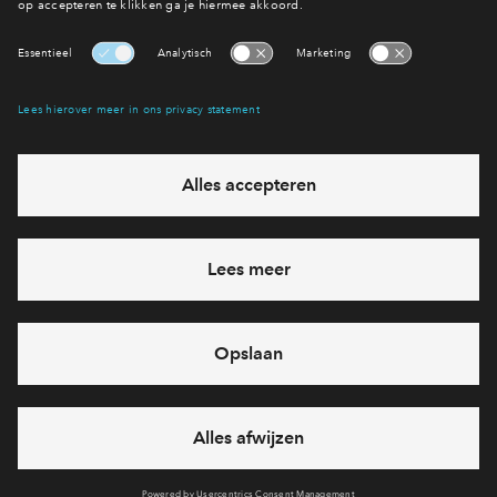
Heb je een vraag en wil je direct antwoord? Bel ons op
088
712 21 38
6 dagen per week beschikbaar (behalve tijdens
feestdagen)
vandaag gesloten, vrijdag zijn we vanaf
09:00 uur weer
bereikbaar
via chat en telefoon
Cookies
Over BPD
Disclaimer
Privacy statement
Klachten