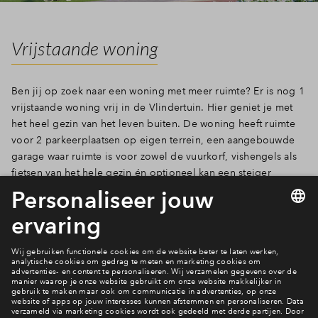
Vrijstaande woning
Ben jij op zoek naar een woning met meer ruimte? Er is nog 1
vrijstaande woning vrij in de Vlindertuin. Hier geniet je met
het heel gezin van het leven buiten. De woning heeft ruimte
voor 2 parkeerplaatsen op eigen terrein, een aangebouwde
garage waar ruimte is voor zowel de vuurkorf, vishengels als
fietsen van het hele gezin én optioneel kan een steiger
worden aangelegd, zodat je vanuit de tuin zo in je bootje
stapt om een rondje te gaan varen.
Klinkt dit als iets voor jou?
Bekijk de woning