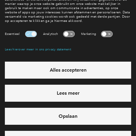
Interesse? Meld je dan snel aan
Hiermee blijf je op de hoogte van het belangrijkste nieuws en
eventuele projecten
Ja, ik wil mij aanmelden
Heb je een vraag en wil je direct antwoord? Bel ons op
088
712 21 38
6 dagen per week beschikbaar (behalve tijdens
feestdagen)
vandaag gesloten, maandag zijn we vanaf
09:00 uur weer