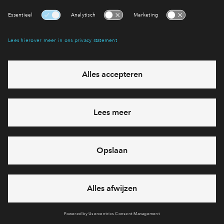
1
Project
verkocht
- 17
woningen
't Erf
132 - 165
m²