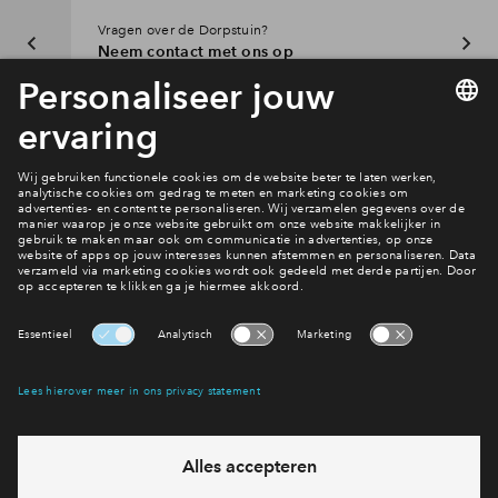
Vragen over de Dorpstuin?
Neem contact met ons op
Interesse? Meld je dan snel aan
Hiermee blijf je op de hoogte van het belangrijkste nieuws en
eventuele projecten
Ja, ik wil mij aanmelden
Heb je een vraag en wil je direct antwoord? Bel ons op
088
712 21 38
6 dagen per week beschikbaar (behalve tijdens
feestdagen)
vandaag gesloten, maandag zijn we vanaf
09:00 uur weer