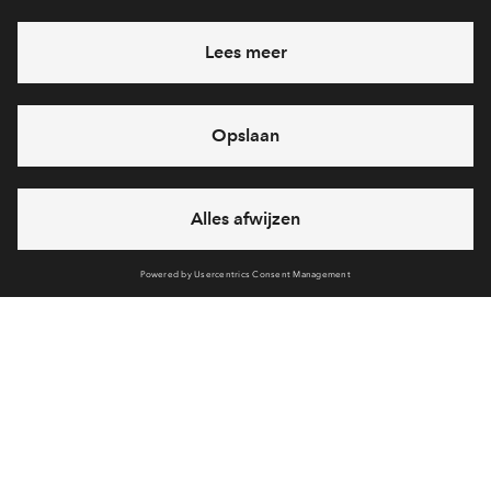
Heb je een vraag en wil je direct antwoord? Bel ons op
088
712 21 38
6 dagen per week beschikbaar (behalve tijdens
feestdagen)
vandaag gesloten, maandag zijn we vanaf
09:00 uur weer
bereikbaar
via chat en telefoon
Cookies
Over BPD
Disclaimer
Privacy statement
Klachten