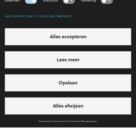
Interesse? Meld je dan snel aan
Hiermee blijf je op de hoogte van het belangrijkste nieuws en
eventuele projecten
Ja, ik wil mij aanmelden
Heb je een vraag en wil je direct antwoord? Bel ons op
088
712 21 38
6 dagen per week beschikbaar (behalve tijdens
feestdagen)
vandaag van
10:00 - 13:00 uur
via chat en telefoon