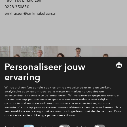
1601 HA Enkhuizen
0228-350850
enkhuizen@cmkmakelaars.nl
Bekijk de woningen
Wonen in 't Erf