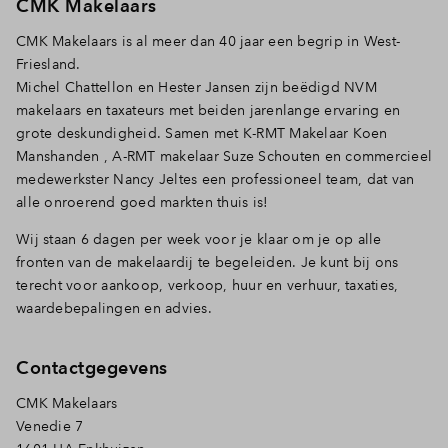
CMK Makelaars
woning wordt uiteindelijk toegewezen aan degene die
Als jij je financiële check hebt geüpload en er zijn verder
het langst staat aangemeld.
CMK Makelaars is al meer dan 40 jaar een begrip in West-
geen andere kandidaten met een financiële check en een
Friesland.
eerste voorkeur op het gewenste bouwnummer, dan
We behouden ons het recht voor om dubbele
Michel Chattellon en Hester Jansen zijn beëdigd NVM
wordt de woning toegewezen aan jou.
inschrijvingen zonder nadere aankondiging te
makelaars en taxateurs met beiden jarenlange ervaring en
verwijderen. Per toekomstig huishouden wordt slechts 1
grote deskundigheid. Samen met K-RMT Makelaar Koen
Let op
: in je financiële check staat dat jij – bij het door
inschrijving geaccepteerd.
Manshanden , A-RMT makelaar Suze Schouten en commercieel
jou opgegeven inkomen, vermogen en/of schuld – het
medewerkster Nancy Jeltes een professioneel team, dat van
benodigde bedrag voor jouw gewenste woning kunt
alle onroerend goed markten thuis is!
lenen of (deels) met eigen middelen betaalt. Deze
gegevens worden alleen gebruikt voor de toewijzing.
Wij staan 6 dagen per week voor je klaar om je op alle
Deze informatie wordt vernietigd op het moment dat de
fronten van de makelaardij te begeleiden. Je kunt bij ons
laatste woning van het project is verkocht. Omdat er af en
terecht voor aankoop, verkoop, huur en verhuur, taxaties,
toe kandidaten afvallen, is het op deze manier mogelijk
waardebepalingen en advies.
om kopers die op een lagere plek staan, alsnog een
woning toe te wijzen via een nog aanwezige financiële
Contactgegevens
check.
CMK Makelaars
Venedie 7