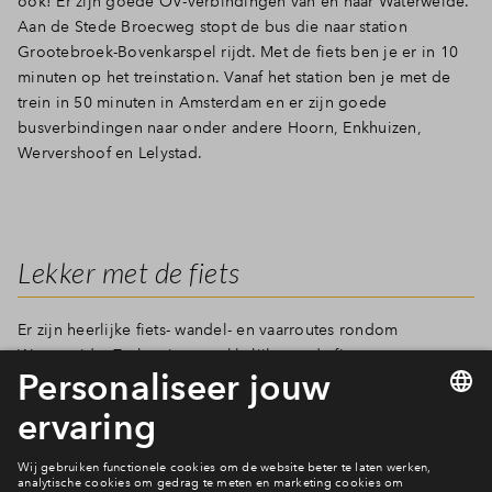
ook! Er zijn goede OV-verbindingen van en naar Waterweide.
Aan de Stede Broecweg stopt de bus die naar station
Grootebroek-Bovenkarspel rijdt. Met de fiets ben je er in 10
minuten op het treinstation. Vanaf het station ben je met de
trein in 50 minuten in Amsterdam en er zijn goede
busverbindingen naar onder andere Hoorn, Enkhuizen,
Wervershoof en Lelystad.
Lekker met de fiets
Er zijn heerlijke fiets- wandel- en vaarroutes rondom
Waterweide. Zo kun je gemakkelijk met de fiets naar
sportclubs, winkels of het Martinus College. In slechts 20
minuten trappen ben je in het gezellige centrum van
Enkhuizen. Dat nodigt uit om de auto te laten staan toch? Ook
fiets je gemakkelijk even naar de bakker of de supermarkt.