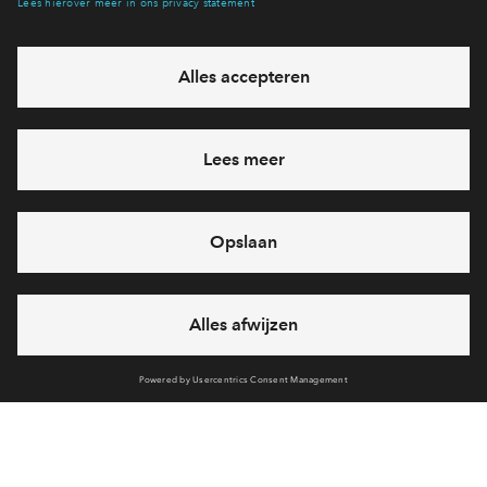
Hiermee blijf je op de hoogte van het belangrijkste nieuws en
eventuele projecten
Ja, ik wil mij aanmelden
Heb je een vraag en wil je direct antwoord? Bel ons op
088
712 21 38
6 dagen per week beschikbaar (behalve tijdens
feestdagen)
vandaag van
09:00 - 18:00 uur
via chat en telefoon
Cookies
Over BPD