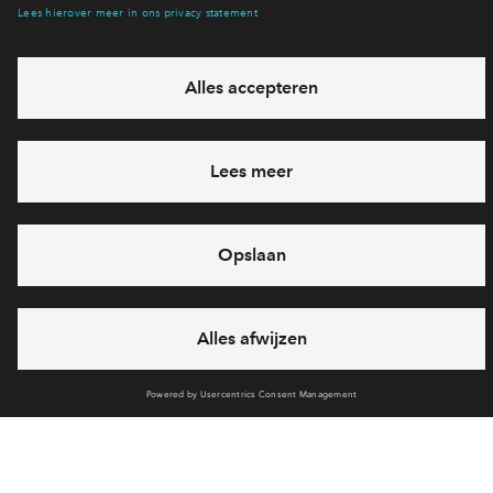
Ja, ik wil mij aanmelden
Heb je een vraag en wil je direct antwoord? Bel ons op
088
712 21 38
6 dagen per week beschikbaar (behalve tijdens
feestdagen)
vandaag gesloten, dinsdag zijn we vanaf
09:00 uur weer
bereikbaar
via chat en telefoon
Cookies
Over BPD
Disclaimer
Privacy statement