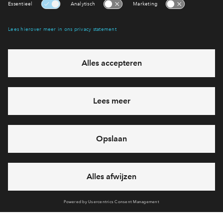
Interesse? Meld je dan snel aan
Hiermee blijf je op de hoogte van het belangrijkste nieuws en
eventuele projecten
Ja, ik wil mij aanmelden
Heb je een vraag en wil je direct antwoord? Bel ons op
088
712 21 38
6 dagen per week beschikbaar (behalve tijdens
feestdagen)
vandaag gesloten, vrijdag zijn we vanaf
09:00 uur weer
bereikbaar
via chat en telefoon