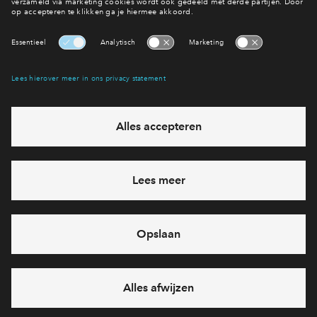
Planning
Interesse? Meld je dan snel aan
Hiermee blijf je op de hoogte van het belangrijkste nieuws en
eventuele projecten
Ja, ik wil mij aanmelden
Heb je een vraag en wil je direct antwoord? Bel ons op
088
712 21 38
6 dagen per week beschikbaar (behalve tijdens
feestdagen)
vandaag van
09:00 - 18:00 uur
via chat en telefoon