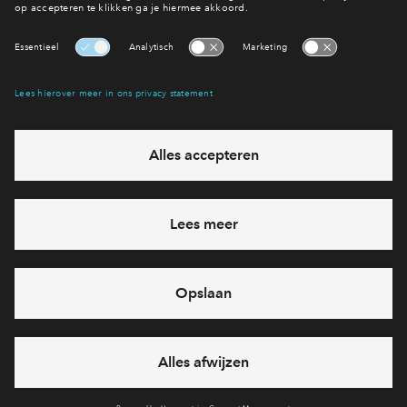
Bekijk de veel gestelde
Interesse? Meld je dan snel aan
Hiermee blijf je op de hoogte van het belangrijkste nieuws en
eventuele projecten
Ja, ik wil mij aanmelden
Heb je een vraag en wil je direct antwoord? Bel ons op
088
712 21 38
6 dagen per week beschikbaar (behalve tijdens
feestdagen)
vandaag van
09:00 - 18:00 uur
via chat en telefoon