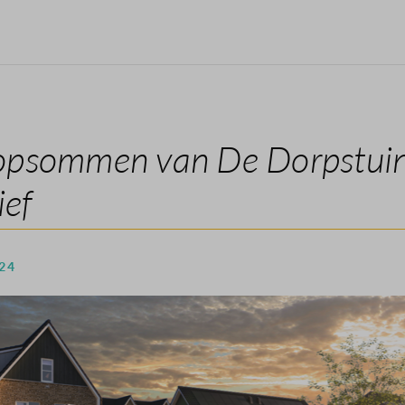
opsommen van De Dorpstuin 
ief
 24
en