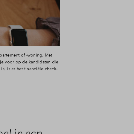
partement of -woning. Met
pje voor op de kandidaten die
, is er het financiële check-
el in een